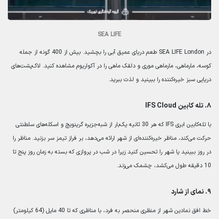
SEA LIFE
در SEA LIFE London طعم دریای عمیق آبی را بچشید. بیش از 400 گونه از جمله
کوسه، مارماهی، مارماهی موری و دلقک ماهی را در آکواریوم مشاهده کنید. لاک‌پشت‌های
دریایی سبز خیره‌کننده را ببینید و لذت ببرید.
۸. تله کابین IFS Cloud
با تله‌کابین ابری IFS که هر 30 ثانیه یک‌بار از شبه‌جزیره گرینویچ و اسکله‌های سلطنتی
حرکت می‌کند، مناظر خیره‌کننده‌ای از شهر ارائه می‌دهد، بر فراز تیمز سر بزنید. مناظر را
در روز ببینید یا شهر را تحسین کنید زیرا در شب در پروازی که بسته به زمان روز پنج تا
10 دقیقه طول می‌کشد، چشمک می‌زند.
۹. نمای از شارد
خط افق نمادین شهر از منظری منحصر به فرد، با مناظری که تا 40 مایل (64 کیلومتر)