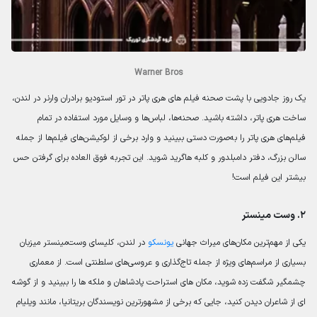
Warner Bros
یک روز جادویی با پشت صحنه فیلم های هری پاتر در تور استودیو برادران وارنر در لندن،
ساخت هری پاتر، داشته باشید. صحنه‌ها، لباس‌ها و وسایل مورد استفاده در تمام
فیلم‌های هری پاتر را به‌صورت دستی ببینید و وارد برخی از لوکیشن‌های فیلم‌ها از جمله
سالن بزرگ، دفتر دامبلدور و کلبه هاگرید شوید. این تجربه فوق العاده برای گرفتن حس
بیشتر این فیلم است!
۲. وست مینستر
یکی از مهم‌ترین مکان‌های میراث جهانی
یونسکو
در لندن، کلیسای وست‌مینستر میزبان
بسیاری از مراسم‌های ویژه از جمله تاج‌گذاری و عروسی‌های سلطنتی است. از معماری
چشمگیر شگفت زده شوید، مکان های استراحت پادشاهان و ملکه ها را ببینید و از گوشه
ای از شاعران دیدن کنید، جایی که برخی از مشهورترین نویسندگان بریتانیا، مانند ویلیام