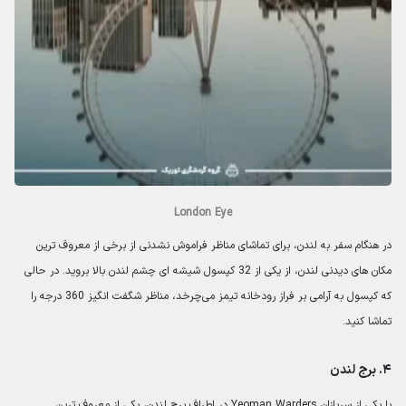
London Eye
در هنگام سفر به لندن، برای تماشای مناظر فراموش نشدنی از برخی از معروف ترین
مکان های دیدنی لندن، از یکی از 32 کپسول شیشه ای چشم لندن بالا بروید. در حالی
که کپسول به آرامی بر فراز رودخانه تیمز می‌چرخد، مناظر شگفت انگیز 360 درجه را
تماشا کنید.
۴. برج لندن
با یکی از سربازان Yeoman Warders در اطراف برج لندن، یکی از معروف ترین