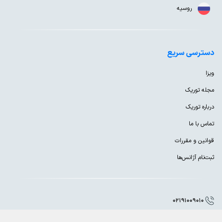
روسیه
دسترسی سریع
ویزا
مجله توریک
درباره توریک
تماس با ما
قوانین و مقررات
ثبت‌نام آژانس‌ها
02191009010