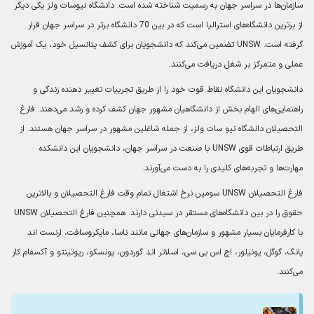
سازمان‌ها در سراسر جهان به رسمیت شناخته شده است. دانشگاه نیوسات ولز یکی دیگر
از برترین دانشگاه‌های استرالیا است که در بین 70 دانشگاه برتر در سراسر جهان قرار
گرفته است. UNSW تضمین می‌کند که دانشجویان برای کشف پتانسیل خود، یک آموزش
عملی و متمرکز بر شغل دریافت می‌کنند.
دانشجویان این دانشگاه نقاط قوت خود را از طریق تجربیات تغییر دهنده زندگی و
راهنمایی‌های الهام بخش از دانشگاهیان مشهور جهان کشف کرده و رشد می‌دهند. فارغ
التحصیلان دانشگاه نیو سات ولز، از جمله شاغلین مشهور در سراسر جهان هستند. از
طریق ارتباطات قوی UNSW با صنعت در سراسر جهان، دانشجویان این دانشکده
مهارت‌ها و تجربه‌های کلیدی را به دست می‌آورند.
فارغ التحصیلان UNSW سومین نرخ اشتغال تمام وقت فارغ التحصیلان و بالاترین
حقوق را در بین دانشگاه‌های مستقر در سیدنی دارند. همچنین فارغ التحصیلان UNSW
با کارفرمایان بسیار مشهور و سازمان‌های جهانی مانند ناسا، مایکروسافت، ارنست اند
یانگ، گوگل، یونیلور، اچ اس بی سی، اسلاتر اند گوردون، یونسکو، ریوتینتو و آکسفام کار
می‌کنند.