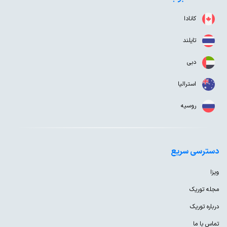
کانادا
تایلند
دبی
استرالیا
روسیه
دسترسی سریع
ویزا
مجله توریک
درباره توریک
تماس با ما