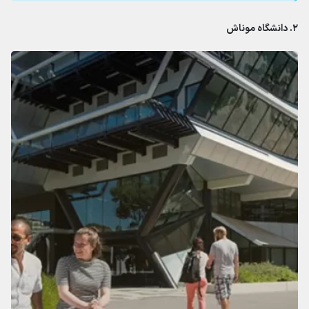
۲. دانشگاه موناش