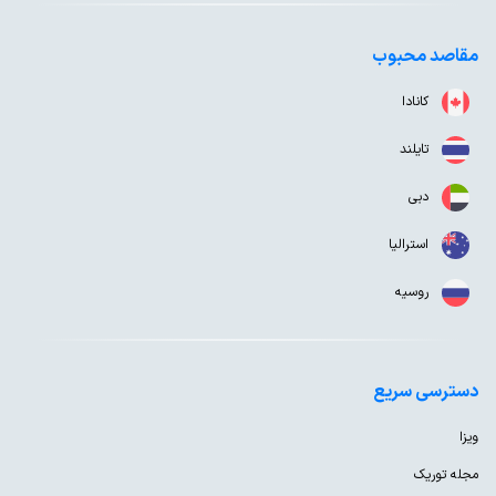
مقاصد محبوب
کانادا
تایلند
دبی
استرالیا
روسیه
دسترسی سریع
ویزا
مجله توریک