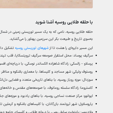
با حلقه طلایی روسیه آشنا شوید
حلقه طلایی روسیه، نامی که به یک مسیر توریستی زمینی در شمال 
به‌سوی تاریخ و طبیعت بکر این سرزمین پهناور را می‌گشاید.
این مسیر دایره‌ای را هشت تا از
شهرهای توریستی روسیه
تشکیل داد
سرگیف پوساد: محل استقرار صومعه سرگیف ترویتسکایا، قلب تپنده
پرسلاو – زالسکی: زادگاه شاهزاده الکساندر نوسکی، با دریاچه‌ای افس
روستوف ولیکی: شهر مساجد و کلیساها، با معماری باشکوه و مناظر چ
سوزدال: موزه روباز روسیه، با بناهای تاریخی متعدد و فضایی دل‌انگی
کاستروما: زادگاه سلسله رومانوف، با صومعه‌های مقدس و خانه‌های
ایوانوو: مرکز صنعت نساجی روسیه، با بناهای یادبود و موزه‌های جذ
یاروسلاول: شهر ثروتمند بازرگانان، با کلیساهای باشکوه و کرملین تا
ولادیمیر: پایتخت سابق روس، با دروازه طلایی و کلیسای جامع د