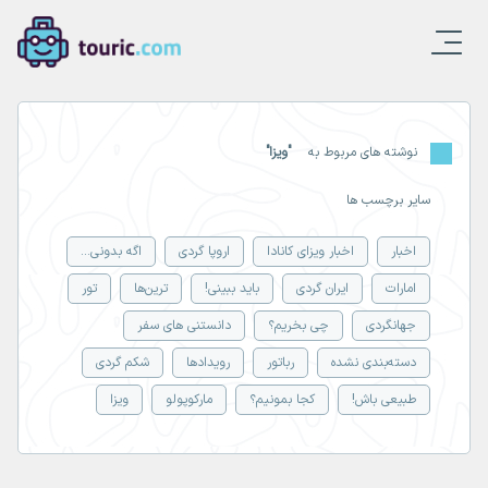
نوشته های مربوط به
"ویزا"
سایر برچسب ها
اخبار
اخبار ویزای کانادا
اروپا گردی
اگه بدونی...
امارات
ایران گردی
باید ببینی!
ترین‌ها
تور
جهانگردی
چی بخریم؟
دانستنی های سفر
دسته‌بندی نشده
رباتور
رویدادها
شکم گردی
طبیعی باش!
کجا بمونیم؟
مارکوپولو
ویزا